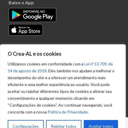
Baixe o App
Transparência
O Crea-AL e os cookies
Portal
Acesso à
Utilizamos cookies em conformidade com a
Lei nº 13.709, de
Informação
14 de agosto de 2018
. Eles também nos ajudam a melhorar o
Política de
desempenho do site e a oferecer um atendimento mais
Privacidade de
eficiente e uma melhor experiência ao usuário. Você pode
Dados
aceitar ou rejeitar diferentes tipos de cookies e alterar seu
consentimento a qualquer momento clicando em
“Configurações de cookies”. Ao continuar navegando, você
Ouvidoria
concorda com a nossa
Política de Privacidade
.
(82) 2123 0864
ouvidoria@crea-al.org.br
Configurações
Rejeitar todos
Aceitar todos