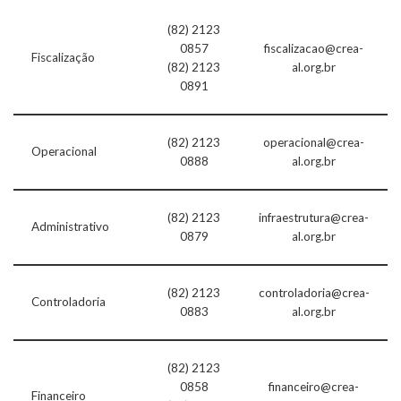
(82) 2123
0857
fiscalizacao@crea-
Fiscalização
(82) 2123
al.org.br
0891
(82) 2123
operacional@crea-
Operacional
0888
al.org.br
(82) 2123
infraestrutura@crea-
Administrativo
0879
al.org.br
(82) 2123
controladoria@crea-
Controladoria
0883
al.org.br
(82) 2123
0858
financeiro@crea-
Financeiro