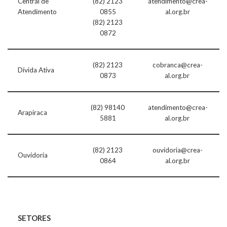
Central de
(82) 2123
atendimento@crea-
Atendimento
0855
al.org.br
(82) 2123
0872
(82) 2123
cobranca@crea-
Dívida Ativa
0873
al.org.br
(82) 98140
atendimento@crea-
Arapiraca
5881
al.org.br
(82) 2123
ouvidoria@crea-
Ouvidoria
0864
al.org.br
SETORES