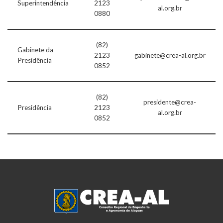
Superintendência
2123
al.org.br
0880
(82)
Gabinete da
2123
gabinete@crea-al.org.br
Presidência
0852
(82)
presidente@crea-
Presidência
2123
al.org.br
0852