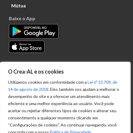
Mútua
Baixe o App
Transparência
O Crea-AL e os cookies
Portal
Acesso à
Utilizamos cookies em conformidade com a
Lei nº 13.709, de
Informação
14 de agosto de 2018
. Eles também nos ajudam a melhorar o
Política de
desempenho do site e a oferecer um atendimento mais
Privacidade de
eficiente e uma melhor experiência ao usuário. Você pode
Dados
aceitar ou rejeitar diferentes tipos de cookies e alterar seu
consentimento a qualquer momento clicando em
“Configurações de cookies”. Ao continuar navegando, você
Ouvidoria
concorda com a nossa
Política de Privacidade
.