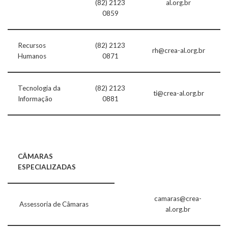
(82) 2123
al.org.br
0859
Recursos
(82) 2123
rh@crea-al.org.br
Humanos
0871
Tecnologia da
(82) 2123
ti@crea-al.org.br
Informação
0881
CÂMARAS
ESPECIALIZADAS
camaras@crea-
Assessoria de Câmaras
al.org.br