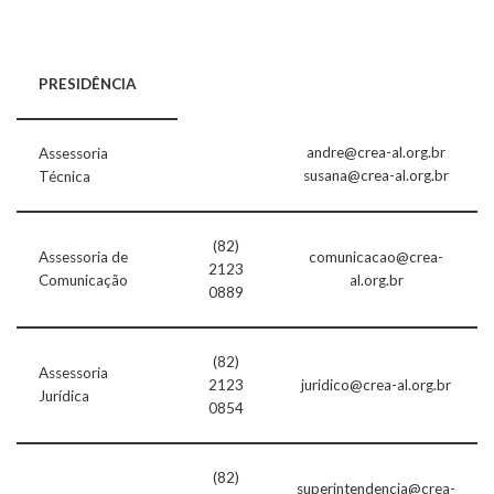
PRESIDÊNCIA
andre@crea-al.org.br
Assessoria
susana@crea-al.org.br
Técnica
(82)
Assessoria de
comunicacao@crea-
2123
Comunicação
al.org.br
0889
(82)
Assessoria
2123
juridico@crea-al.org.br
Jurídica
0854
(82)
superintendencia@crea-