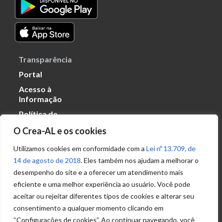
Transparência
Portal
Acesso à
Informação
Política de
Privacidade de
O Crea-AL e os cookies
Dados
Utilizamos cookies em conformidade com a
Lei nº 13.709, de
14 de agosto de 2018
. Eles também nos ajudam a melhorar o
Ouvidoria
desempenho do site e a oferecer um atendimento mais
(82) 2123 0864
eficiente e uma melhor experiência ao usuário. Você pode
ouvidoria@crea-al.org.br
aceitar ou rejeitar diferentes tipos de cookies e alterar seu
consentimento a qualquer momento clicando em
Fale Conosco
“Configurações de cookies”. Ao continuar navegando, você