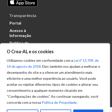
Transparência
Portal
Acesso à
Informação
Política de
Privacidade de
O Crea-AL e os cookies
Dados
Utilizamos cookies em conformidade com a
Lei nº 13.709, de
14 de agosto de 2018
. Eles também nos ajudam a melhorar o
Ouvidoria
desempenho do site e a oferecer um atendimento mais
(82) 2123 0864
eficiente e uma melhor experiência ao usuário. Você pode
ouvidoria@crea-al.org.br
aceitar ou rejeitar diferentes tipos de cookies e alterar seu
consentimento a qualquer momento clicando em
Fale Conosco
“Configurações de cookies”. Ao continuar navegando, você
(82) 2123 0866
concorda com a nossa
Política de Privacidade
.
atendimento@crea-al.org.br