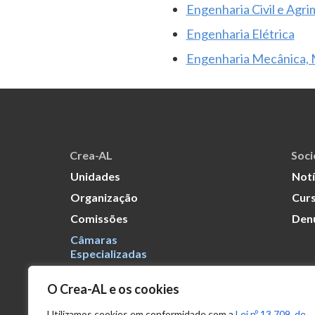
Engenharia Civil e Agr
Engenharia Elétrica
Engenharia Mecânica, M
Crea-AL
Soc
Unidades
Notí
Organização
Curs
Comissões
Den
Câmaras
Especializadas
O Crea-AL e os cookies
Transparência
Portal
Utilizamos cookies em conformidade com a
Lei nº 13.709, de