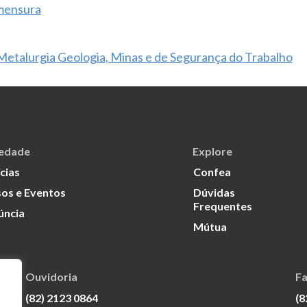
imensura
etalurgia Geologia, Minas e de Segurança do Trabalho
iedade
Explore
cias
Confea
os e Eventos
Dúvidas
Frequentes
úncia
Mútua
Ouvidoria
Fa
(82) 2123 0864
(8