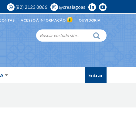
(82) 2123 0866
@crealagoas
 CONTAS
ACESSO À INFORMAÇÃO
OUVIDORIA
Entrar
DA