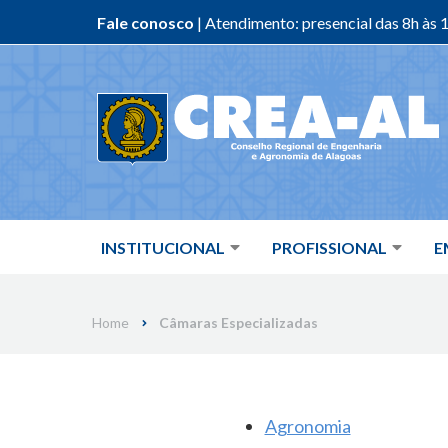
Fale conosco
| Atendimento: presencial das 8h às 1
Skip
to
content
INSTITUCIONAL
PROFISSIONAL
E
Home
Câmaras Especializadas
Agronomia