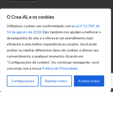
Transparência
O Crea-AL e os cookies
Portal
Acesso à
Utilizamos cookies em conformidade com a
Lei nº 13.709, de
Informação
14 de agosto de 2018
. Eles também nos ajudam a melhorar o
Política de
desempenho do site e a oferecer um atendimento mais
Privacidade de
eficiente e uma melhor experiência ao usuário. Você pode
Dados
aceitar ou rejeitar diferentes tipos de cookies e alterar seu
consentimento a qualquer momento clicando em
“Configurações de cookies”. Ao continuar navegando, você
Ouvidoria
concorda com a nossa
Política de Privacidade
.
(82) 2123 0864
ouvidoria@crea-al.org.br
Configurações
Rejeitar todos
Aceitar todos
Fale Conosco
(82) 2123 0866
atendimento@crea-al.org.br