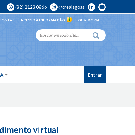
(82) 2123 0866
@crealagoas
 CONTAS
ACESSO À INFORMAÇÃO
OUVIDORIA
Entrar
DA
dimento virtual