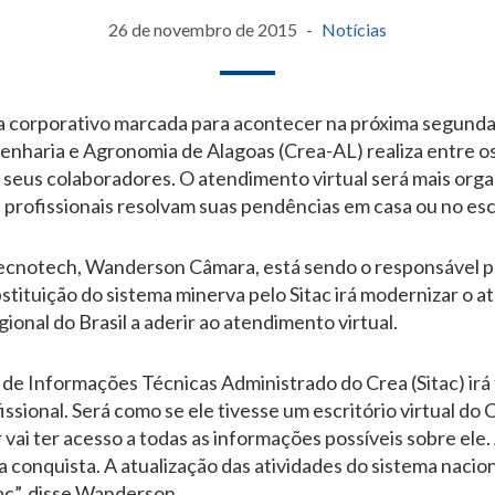
26 de novembro de 2015
Notícias
corporativo marcada para acontecer na próxima segunda-fe
haria e Agronomia de Alagoas (Crea-AL) realiza entre os d
seus colaboradores. O atendimento virtual será mais organ
 profissionais resolvam suas pendências em casa ou no escr
Tecnotech, Wanderson Câmara, está sendo o responsável p
bstituição do sistema minerva pelo Sitac irá modernizar o 
ional do Brasil a aderir ao atendimento virtual.
 de Informações Técnicas Administrado do Crea (Sitac) irá
fissional. Será como se ele tivesse um escritório virtual d
 vai ter acesso a todas as informações possíveis sobre ele.
conquista. A atualização das atividades do sistema nacion
ac”, disse Wanderson.