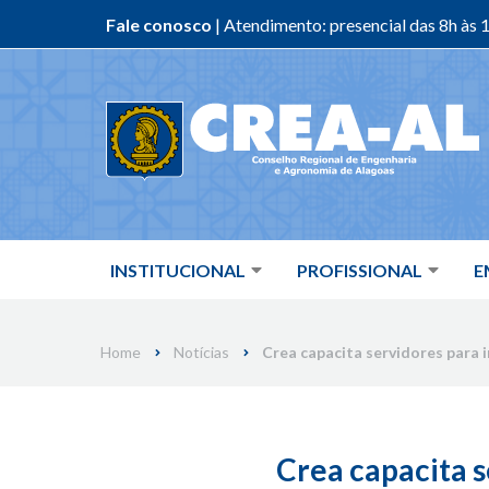
Fale conosco
| Atendimento: presencial das 8h às 1
Skip
to
content
INSTITUCIONAL
PROFISSIONAL
E
Home
Notícias
Crea capacita servidores para
Crea capacita 