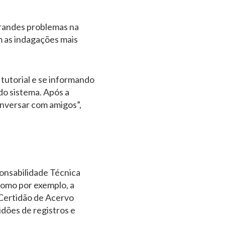
grandes problemas na
om as indagações mais
 tutorial e se informando
 do sistema. Após a
onversar com amigos”,
onsabilidade Técnica
como por exemplo, a
(Certidão de Acervo
dões de registros e