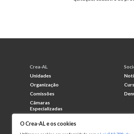
Crea-AL
Soc
Unidades
Notí
Organização
Curs
Comissões
Den
Câmaras
Especializadas
O Crea-AL e os cookies
Transparência
Portal