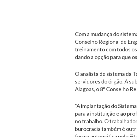
Com a mudança do sistema 
Conselho Regional de Engen
treinamento com todos os 
dando a opção para que os
O analista de sistema da 
servidores do órgão. A su
Alagoas, o 8º Conselho Reg
“A implantação do Sistema
para a instituição e ao pro
no trabalho. O trabalhador
burocracia também é outra 
forma automática pelo Sit