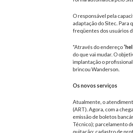
O responsável pela capaci
adaptação do Sitec. Para q
freqüentes dos usuários d
“Através do endereço
‘he
do que vai mudar. O objetiv
implantação o profissiona
brincou Wanderson.
Os novos serviços
Atualmente, o atendimento
(ART). Agora, com a chega
emissão de boletos bancár
Técnico); parcelamento de
quitação; cadastro de prot