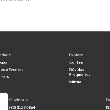
iedade
Explore
cias
Confea
os e Eventos
Dúvidas
Frequentes
úncia
Mútua
Ouvidoria
Fa
(82) 2123 0864
(8