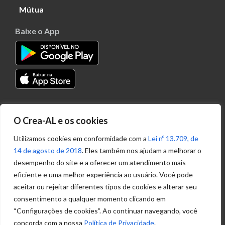
Mútua
Baixe o App
Transparência
O Crea-AL e os cookies
Portal
Acesso à
Utilizamos cookies em conformidade com a
Lei nº 13.709, de
Informação
14 de agosto de 2018
. Eles também nos ajudam a melhorar o
Política de
desempenho do site e a oferecer um atendimento mais
Privacidade de
eficiente e uma melhor experiência ao usuário. Você pode
Dados
aceitar ou rejeitar diferentes tipos de cookies e alterar seu
consentimento a qualquer momento clicando em
“Configurações de cookies”. Ao continuar navegando, você
Ouvidoria
concorda com a nossa
Política de Privacidade
.