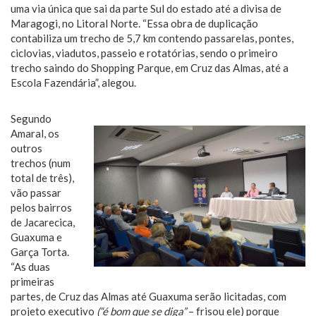
uma via única que sai da parte Sul do estado até a divisa de
Maragogi, no Litoral Norte. “Essa obra de duplicação
contabiliza um trecho de 5,7 km contendo passarelas, pontes,
ciclovias, viadutos, passeio e rotatórias, sendo o primeiro
trecho saindo do Shopping Parque, em Cruz das Almas, até a
Escola Fazendária”, alegou.
Segundo
Amaral, os
outros
trechos (num
total de três),
vão passar
pelos bairros
de Jacarecica,
Guaxuma e
Garça Torta.
“As duas
primeiras
partes, de Cruz das Almas até Guaxuma serão licitadas, com
projeto executivo
(“é bom que se diga”
– frisou ele) porque