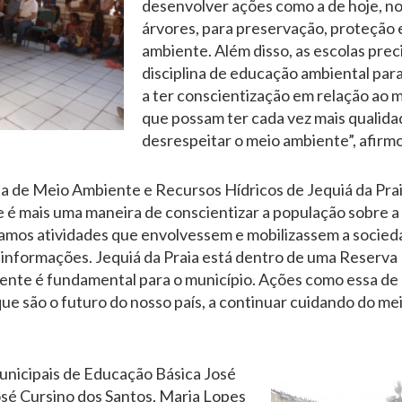
desenvolver ações como a de hoje, no
árvores, para preservação, proteção
ambiente. Além disso, as escolas pre
disciplina de educação ambiental par
a ter conscientização em relação ao
que possam ter cada vez mais qualida
desrespeitar o meio ambiente”, afirm
a de Meio Ambiente e Recursos Hídricos de Jequiá da Prai
é mais uma maneira de conscientizar a população sobre a
amos atividades que envolvessem e mobilizassem a socied
 informações. Jequiá da Praia está dentro de uma Reserva E
nte é fundamental para o município. Ações como essa de 
ue são o futuro do nosso país, a continuar cuidando do mei
unicipais de Educação Básica José
sé Cursino dos Santos, Maria Lopes