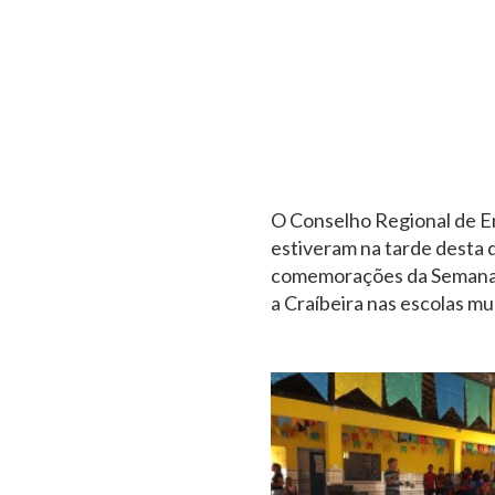
O Conselho Regional de En
estiveram na tarde desta q
comemorações da Semana d
a Craíbeira nas escolas mu