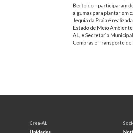
Bertoldo – participaram d
algumas para plantar em 
Jequiá da Praia é realizad
Estado de Meio Ambiente 
AL, e Secretaria Municipal
Compras e Transporte de J
Crea-AL
Soc
Unidades
Notí