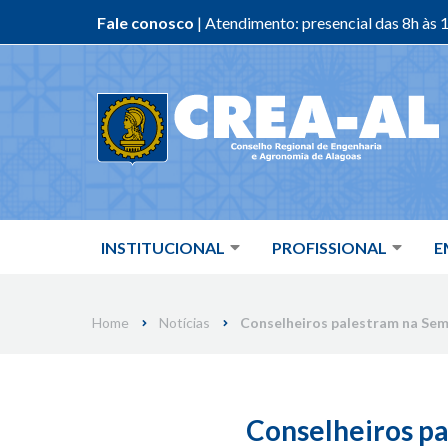
Fale conosco
| Atendimento: presencial das 8h às 1
Skip
to
content
INSTITUCIONAL
PROFISSIONAL
E
Home
Notícias
Conselheiros palestram na Sem
Conselheiros p