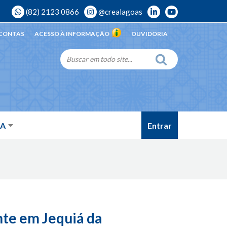
(82) 2123 0866
@crealagoas
 CONTAS
ACESSO À INFORMAÇÃO
OUVIDORIA
Entrar
DA
te em Jequiá da