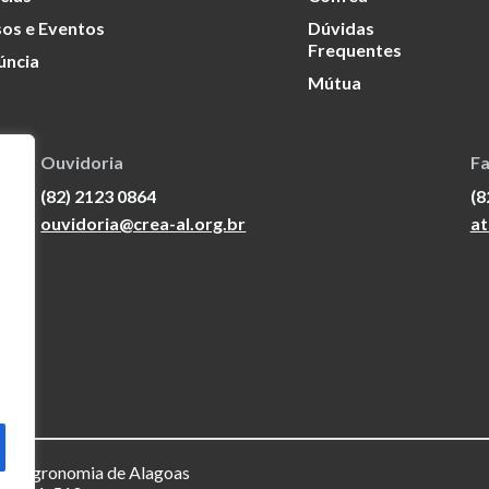
os e Eventos
Dúvidas
Frequentes
úncia
Mútua
Ouvidoria
Fa
(82) 2123 0864
(8
ouvidoria@crea-al.org.br
at
a e Agronomia de Alagoas