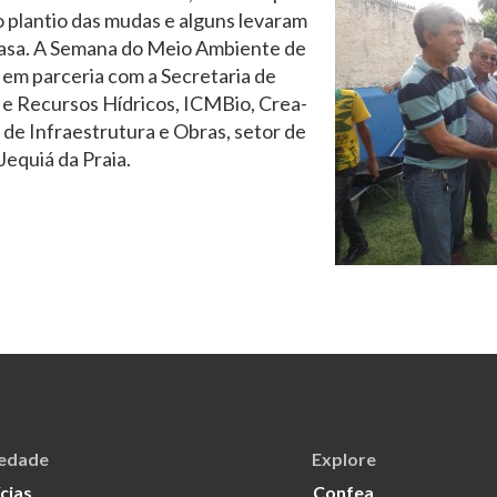
o plantio das mudas e alguns levaram
casa. A Semana do Meio Ambiente de
a em parceria com a Secretaria de
e Recursos Hídricos, ICMBio, Crea-
 de Infraestrutura e Obras, setor de
equiá da Praia.
iedade
Explore
cias
Confea