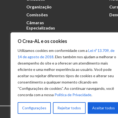
Organização
Curs
Comissões
Den
Câmaras
Especializadas
O Crea-AL e os cookies
Transparência
Portal
Utilizamos cookies em conformidade com a
Lei nº 13.709, de
Acesso à
14 de agosto de 2018
. Eles também nos ajudam a melhorar o
Informação
desempenho do site e a oferecer um atendimento mais
eficiente e uma melhor experiência ao usuário. Você pode
Política de
Privacidade de
aceitar ou rejeitar diferentes tipos de cookies e alterar seu
Dados
consentimento a qualquer momento clicando em
“Configurações de cookies”. Ao continuar navegando, você
concorda com a nossa
Política de Privacidade
.
Configurações
Rejeitar todos
Aceitar todos
© 2025 – Conselho Regional de Engenhari