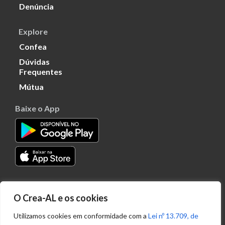
Denúncia
Explore
Confea
Dúvidas
Frequentes
Mútua
Baixe o App
Transparência
O Crea-AL e os cookies
Portal
Acesso à
Utilizamos cookies em conformidade com a
Lei nº 13.709, de
Informação