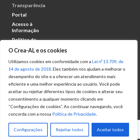
Transparência
Portal
Acesso à
Informação
Política de
Privacidade de
O Crea-AL e os cookies
Dados
Utilizamos cookies em conformidade com a
Lei nº 13.709, de
14 de agosto de 2018
. Eles também nos ajudam a melhorar o
Ouvidoria
desempenho do site e a oferecer um atendimento mais
(82) 2123 0864
eficiente e uma melhor experiência ao usuário. Você pode
ouvidoria@crea-al.org.br
aceitar ou rejeitar diferentes tipos de cookies e alterar seu
consentimento a qualquer momento clicando em
Fale Conosco
“Configurações de cookies”. Ao continuar navegando, você
(82) 2123 0866
concorda com a nossa
Política de Privacidade
.
atendimento@crea-al.org.br
Configurações
Rejeitar todos
Aceitar todos
© 2022 – Conselho Regional de Engenharia e