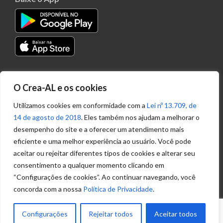
Transparência
O Crea-AL e os cookies
Portal
Acesso à
Utilizamos cookies em conformidade com a
Lei nº 13.709, de
Informação
14 de agosto de 2018
. Eles também nos ajudam a melhorar o
Política de
desempenho do site e a oferecer um atendimento mais
Privacidade de
eficiente e uma melhor experiência ao usuário. Você pode
Dados
aceitar ou rejeitar diferentes tipos de cookies e alterar seu
consentimento a qualquer momento clicando em
“Configurações de cookies”. Ao continuar navegando, você
Ouvidoria
concorda com a nossa
Política de Privacidade
.
(82) 2123 0864
ouvidoria@crea-al.org.br
Configurações
Rejeitar todos
Aceitar todos