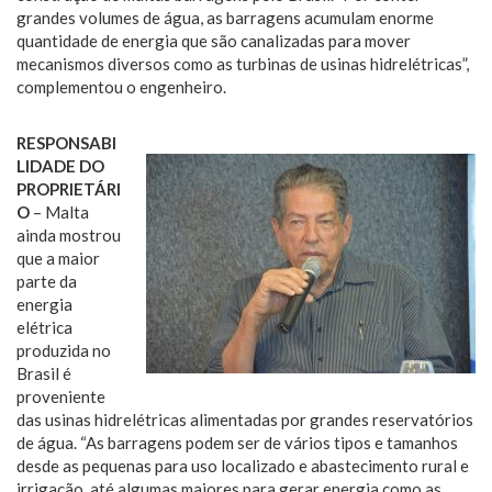
grandes volumes de água, as barragens acumulam enorme
quantidade de energia que são canalizadas para mover
mecanismos diversos como as turbinas de usinas hidrelétricas”,
complementou o engenheiro.
RESPONSABI
LIDADE DO
PROPRIETÁRI
O
– Malta
ainda mostrou
que a maior
parte da
energia
elétrica
produzida no
Brasil é
proveniente
das usinas hidrelétricas alimentadas por grandes reservatórios
de água. “As barragens podem ser de vários tipos e tamanhos
desde as pequenas para uso localizado e abastecimento rural e
irrigação, até algumas maiores para gerar energia como as