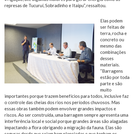
represas de Tucuruí, Sobradinho e Itaipu”, ressaltou.
Elas podem
ser feitas de
terra, rocha e
concreto ou
mesmo das
combinações
desses
materiais.
“Barragens
estão por toda
parte e são
muito
importantes porque trazem benefícios para todos, inclusive faz
o controle das cheias dos rios nos períodos chuvosos. Mas
essas obras também podem envolver grandes impactos e
riscos. Ao ser construída, uma barragem sempre apresenta uma
interferência local e social porque grandes áreas são alagadas
impactando a flora obrigando a migração da fauna. Elas são
seguras desde que sejam bem planejadas e que tenham os