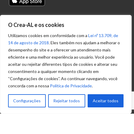
Transparência
O Crea-AL e os cookies
Portal
Acesso à
Utilizamos cookies em conformidade com a
Lei nº 13.709, de
Informação
14 de agosto de 2018
. Eles também nos ajudam a melhorar o
Política de
desempenho do site e a oferecer um atendimento mais
Privacidade de
eficiente e uma melhor experiência ao usuário. Você pode
Dados
aceitar ou rejeitar diferentes tipos de cookies e alterar seu
consentimento a qualquer momento clicando em
“Configurações de cookies”. Ao continuar navegando, você
Ouvidoria
concorda com a nossa
Política de Privacidade
.
(82) 2123 0864
ouvidoria@crea-al.org.br
Configurações
Rejeitar todos
Aceitar todos
Fale Conosco
(82) 2123 0866
atendimento@crea-al.org.br