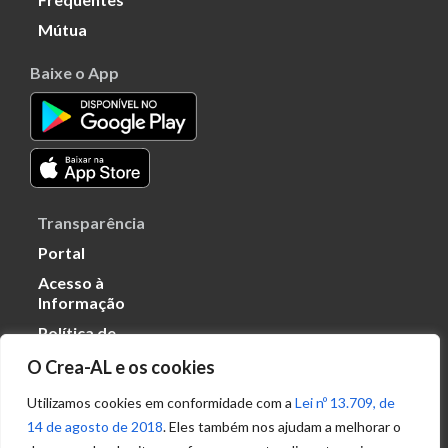
Mútua
Baixe o App
Transparência
Portal
Acesso à
Informação
Política de
Privacidade de
O Crea-AL e os cookies
Dados
Utilizamos cookies em conformidade com a
Lei nº 13.709, de
14 de agosto de 2018
. Eles também nos ajudam a melhorar o
Ouvidoria