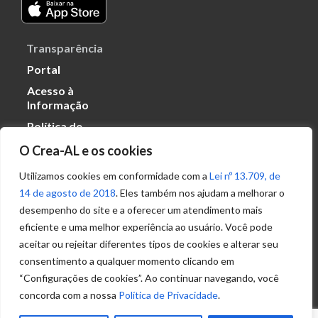
Transparência
Portal
Acesso à
Informação
Política de
Privacidade de
O Crea-AL e os cookies
Dados
Utilizamos cookies em conformidade com a
Lei nº 13.709, de
14 de agosto de 2018
. Eles também nos ajudam a melhorar o
Ouvidoria
desempenho do site e a oferecer um atendimento mais
(82) 2123 0864
eficiente e uma melhor experiência ao usuário. Você pode
ouvidoria@crea-al.org.br
aceitar ou rejeitar diferentes tipos de cookies e alterar seu
consentimento a qualquer momento clicando em
Fale Conosco
“Configurações de cookies”. Ao continuar navegando, você
(82) 2123 0866
concorda com a nossa
Política de Privacidade
.
atendimento@crea-al.org.br