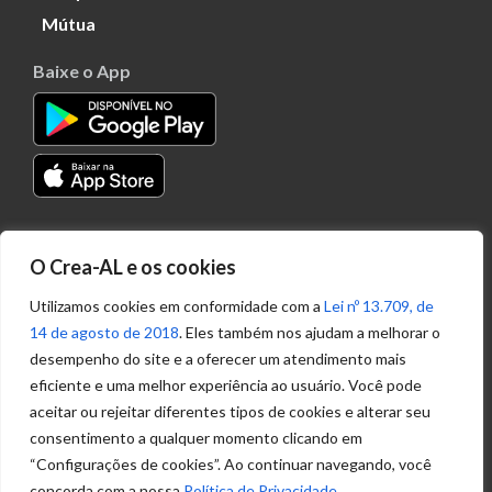
Mútua
Baixe o App
Transparência
O Crea-AL e os cookies
Portal
Acesso à
Utilizamos cookies em conformidade com a
Lei nº 13.709, de
Informação
14 de agosto de 2018
. Eles também nos ajudam a melhorar o
Política de
desempenho do site e a oferecer um atendimento mais
Privacidade de
eficiente e uma melhor experiência ao usuário. Você pode
Dados
aceitar ou rejeitar diferentes tipos de cookies e alterar seu
consentimento a qualquer momento clicando em
“Configurações de cookies”. Ao continuar navegando, você
Ouvidoria
concorda com a nossa
Política de Privacidade
.