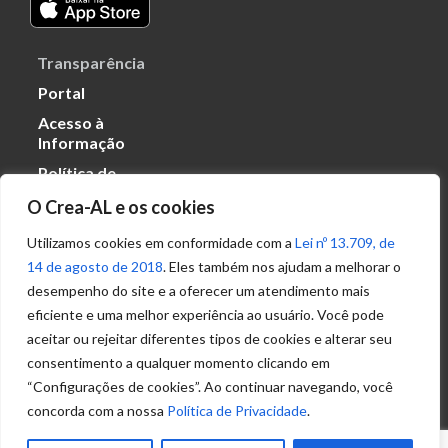
Transparência
Portal
Acesso à
Informação
Política de
Privacidade de
O Crea-AL e os cookies
Dados
Utilizamos cookies em conformidade com a
Lei nº 13.709, de
14 de agosto de 2018
. Eles também nos ajudam a melhorar o
Ouvidoria
desempenho do site e a oferecer um atendimento mais
(82) 2123 0864
eficiente e uma melhor experiência ao usuário. Você pode
ouvidoria@crea-al.org.br
aceitar ou rejeitar diferentes tipos de cookies e alterar seu
consentimento a qualquer momento clicando em
Fale Conosco
“Configurações de cookies”. Ao continuar navegando, você
(82) 2123 0866
concorda com a nossa
Política de Privacidade
.
atendimento@crea-al.org.br