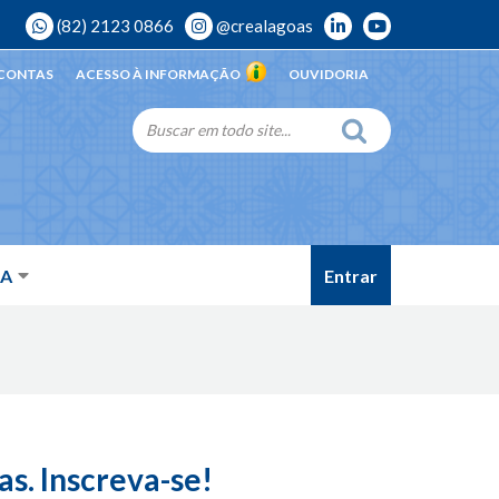
(82) 2123 0866
@crealagoas
 CONTAS
ACESSO À INFORMAÇÃO
OUVIDORIA
Entrar
DA
s. Inscreva-se!