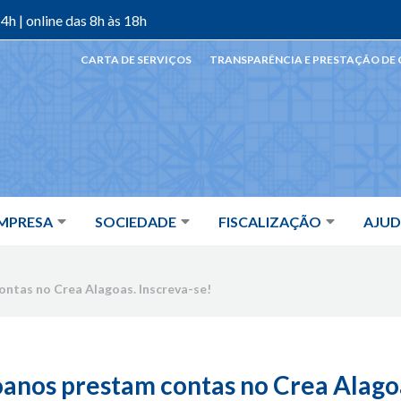
4h | online das 8h às 18h
CARTA DE SERVIÇOS
TRANSPARÊNCIA E PRESTAÇÃO DE
MPRESA
SOCIEDADE
FISCALIZAÇÃO
AJU
ontas no Crea Alagoas. Inscreva-se!
oanos prestam contas no Crea Alagoa