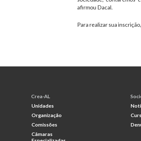
afirmou Dacal.
Para realizar sua inscrição
Crea-AL
Soc
Unidades
Notí
Organização
Curs
Comissões
Den
Câmaras
Especializadas