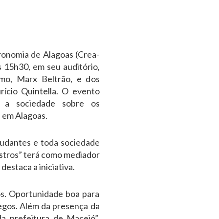
onomia de Alagoas (Crea-
s 15h30, em seu auditório,
mo, Marx Beltrão, e dos
rício Quintella. O evento
a a sociedade sobre os
 em Alagoas.
tudantes e toda sociedade
istros” terá como mediador
estaca a iniciativa.
os. Oportunidade boa para
egos. Além da presença da
a prefeitura de Maceió”,