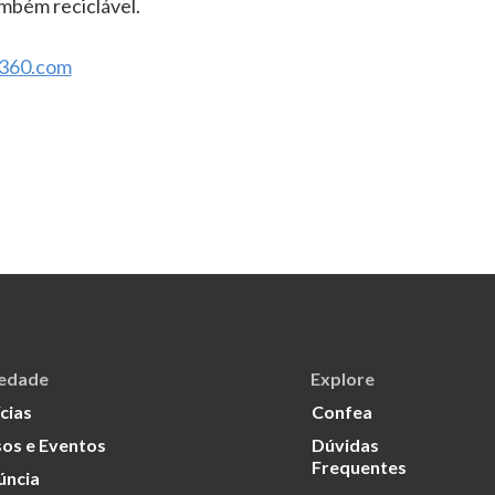
ambém reciclável.
360.com
iedade
Explore
cias
Confea
os e Eventos
Dúvidas
Frequentes
úncia