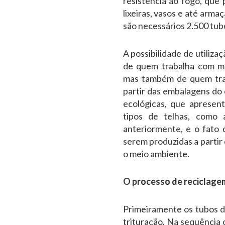
resistência ao fogo, que
lixeiras, vasos e até arma
são necessários 2.500 tub
A possibilidade de utiliz
de quem trabalha com mó
mas também de quem traba
partir das embalagens do 
ecológicas, que apresen
tipos de telhas, como a 
anteriormente, e o fato
serem produzidas a partir
o meio ambiente.
O processo de reciclage
Primeiramente os tubos d
trituração. Na sequência 