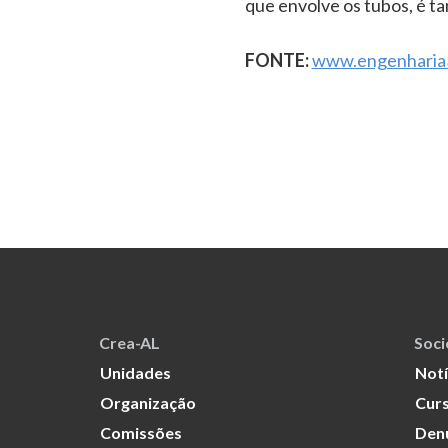
que envolve os tubos, é t
FONTE:
www.engenharia
Crea-AL
Soc
Unidades
Notí
Organização
Curs
Comissões
Den