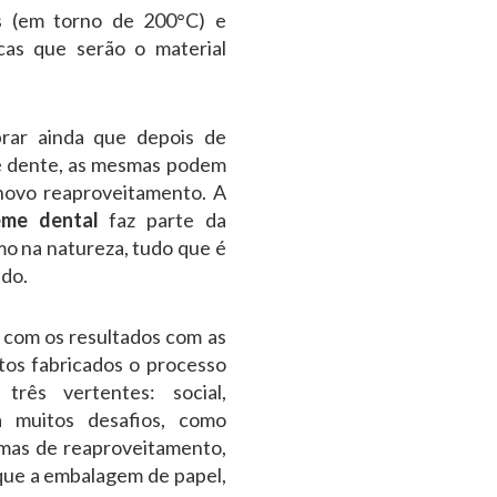
as (em torno de 200°C) e
cas que serão o material
brar ainda que depois de
de dente, as mesmas podem
novo reaproveitamento. A
eme dental
faz parte da
o na natureza, tudo que é
ado.
 com os resultados com as
etos fabricados o processo
rês vertentes: social,
a muitos desafios, como
amas de reaproveitamento,
 que a embalagem de papel,