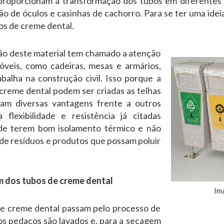
 proporcionam a transformação dos tubos em diferentes 
ção de óculos e casinhas de cachorro. Para se ter uma ideia
os de creme dental.
ação deste material tem chamado a atenção
veis, como cadeiras, mesas e armários,
lha na construção civil. Isso porque a
creme dental podem ser criadas as telhas
tam diversas vantagens frente a outros
flexibilidade e resistência já citadas
 de terem bom isolamento térmico e não
 de resíduos e produtos que possam poluir
m dos tubos de creme dental
Im
e creme dental passam pelo processo de
os pedaços são lavados e, para a secagem