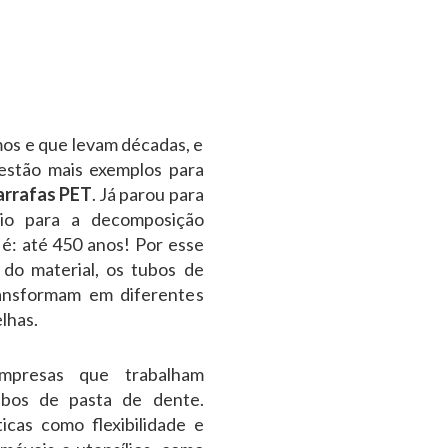
mos e que levam décadas, e
estão mais exemplos para
arrafas PET
. Já parou para
io para a decomposição
 é: até 450 anos! Por esse
 do material, os tubos de
ransformam em diferentes
lhas.
mpresas que trabalham
ubos de pasta de dente.
icas como flexibilidade e