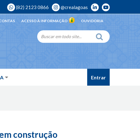
(82) 2123 0866
@crealagoas
 CONTAS
ACESSO À INFORMAÇÃO
OUVIDORIA
Entrar
DA
 em construção