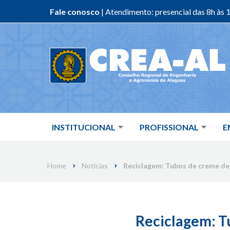
Fale conosco
| Atendimento: presencial das 8h às 1
Skip
to
content
INSTITUCIONAL
PROFISSIONAL
E
Home
Notícias
Reciclagem: Tubos de creme den
Reciclagem: T