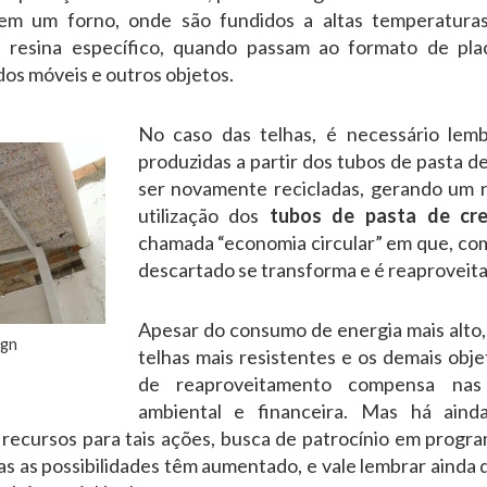
 em um forno, onde são fundidos a altas temperatur
 resina específico, quando passam ao formato de pla
dos móveis e outros objetos.
No caso das telhas, é necessário lem
produzidas a partir dos tubos de pasta 
ser novamente recicladas, gerando um 
utilização dos
tubos de pasta de cr
chamada “economia circular” em que, com
descartado se transforma e é reaproveit
Apesar do consumo de energia mais alto,
ign
telhas mais resistentes e os demais obj
de reaproveitamento compensa nas t
ambiental e financeira. Mas há aind
 recursos para tais ações, busca de patrocínio em progr
s as possibilidades têm aumentado, e vale lembrar ainda