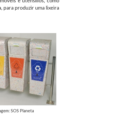
móveis e utensílios, como
, para produzir uma lixeira
agem: SOS Planeta