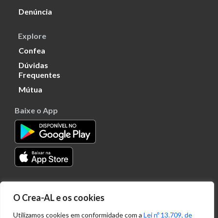
Denúncia
Explore
Confea
Dúvidas
Frequentes
Mútua
Baixe o App
Transparência
O Crea-AL e os cookies
Portal
Acesso à
Utilizamos cookies em conformidade com a
Lei nº 13.709, de