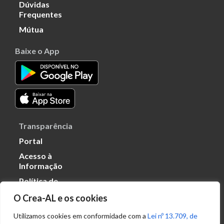
Dúvidas
Frequentes
Mútua
Baixe o App
Transparência
Portal
Acesso à
Informação
Política de
Privacidade de
O Crea-AL e os cookies
Dados
Utilizamos cookies em conformidade com a
Lei nº 13.709, de