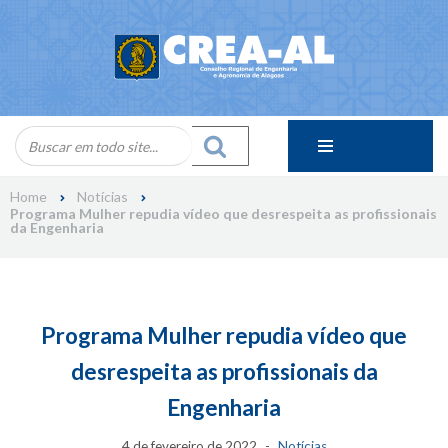
Skip
to
content
Home
Notícias
Programa Mulher repudia vídeo que desrespeita as profissionais
da Engenharia
Programa Mulher repudia vídeo que
desrespeita as profissionais da
Engenharia
4 de fevereiro de 2022
Notícias