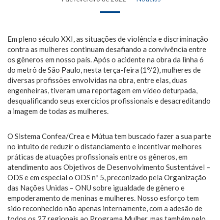
Em pleno século XXI, as situações de violência e discriminação
contra as mulheres continuam desafiando a convivência entre
os gêneros em nosso país. Após o acidente na obra da linha 6
do metrô de São Paulo, nesta terça-feira (1º/2), mulheres de
diversas profissões envolvidas na obra, entre elas, duas
engenheiras, tiveram uma reportagem em vídeo deturpada,
desqualificando seus exercícios profissionais e desacreditando
a imagem de todas as mulheres.
O Sistema Confea/Crea e Mútua tem buscado fazer a sua parte
no intuito de reduzir o distanciamento e incentivar melhores
práticas de atuações profissionais entre os gêneros, em
atendimento aos Objetivos de Desenvolvimento Sustentável –
ODS e em especial o ODS nº 5, preconizado pela Organização
das Nações Unidas – ONU sobre igualdade de gênero e
empoderamento de meninas e mulheres. Nosso esforço tem
sido reconhecido não apenas internamente, com a adesão de
todos os 27 regionais ao Programa Mulher, mas também pelo