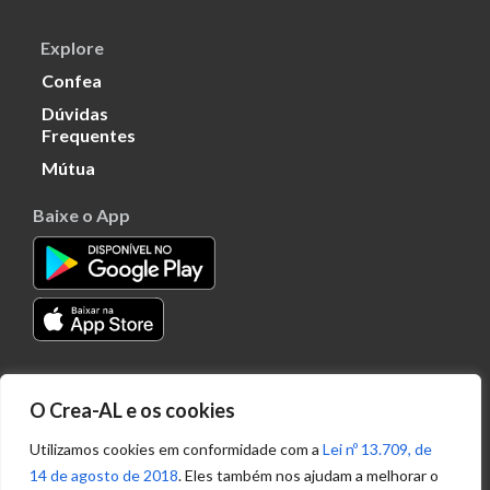
Explore
Confea
Dúvidas
Frequentes
Mútua
Baixe o App
Transparência
O Crea-AL e os cookies
Portal
Acesso à
Utilizamos cookies em conformidade com a
Lei nº 13.709, de
Informação
14 de agosto de 2018
. Eles também nos ajudam a melhorar o