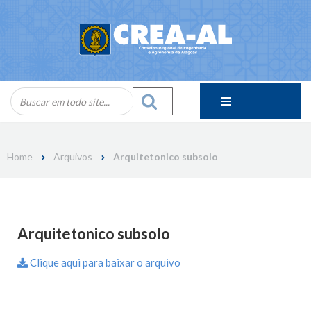
Skip
to
content
Home
Arquivos
Arquitetonico subsolo
Arquitetonico subsolo
Clique aqui para baixar o arquivo