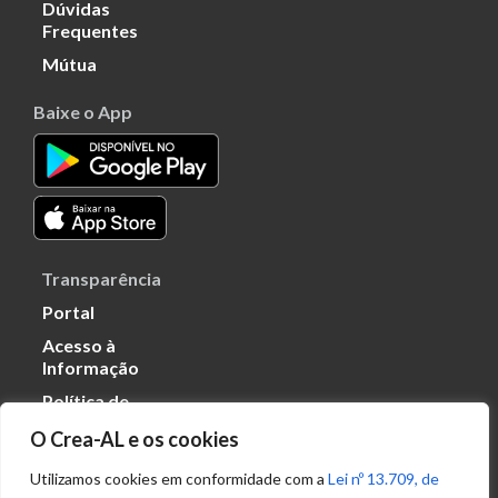
Dúvidas
Frequentes
Mútua
Baixe o App
Transparência
Portal
Acesso à
Informação
Política de
Privacidade de
O Crea-AL e os cookies
Dados
Utilizamos cookies em conformidade com a
Lei nº 13.709, de