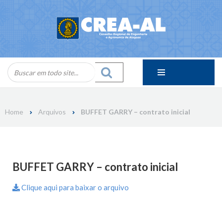
Skip
to
content
Home
Arquivos
BUFFET GARRY – contrato inicial
BUFFET GARRY – contrato inicial
Clique aqui para baixar o arquivo