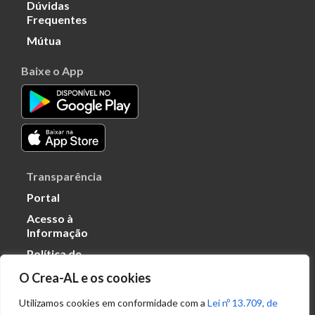
Dúvidas
Frequentes
Mútua
Baixe o App
Transparência
Portal
Acesso à
Informação
Política de
Privacidade de
O Crea-AL e os cookies
Dados
Utilizamos cookies em conformidade com a
Lei nº 13.709, de