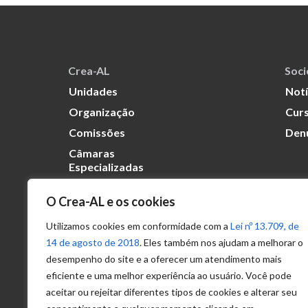
Crea-AL
Soc
Unidades
Notí
Organização
Curs
Comissões
Den
Câmaras
Especializadas
O Crea-AL e os cookies
Transparência
Portal
Utilizamos cookies em conformidade com a
Lei nº 13.709, de
Acesso à
14 de agosto de 2018
. Eles também nos ajudam a melhorar o
Informação
desempenho do site e a oferecer um atendimento mais
eficiente e uma melhor experiência ao usuário. Você pode
Política de
Privacidade de
aceitar ou rejeitar diferentes tipos de cookies e alterar seu
Dados