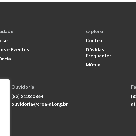
iedade
Explore
cias
Confea
os e Eventos
Dúvidas
Frequentes
úncia
Mútua
Ouvidoria
Fa
(82) 2123 0864
(8
ouvidoria@crea-al.org.br
at