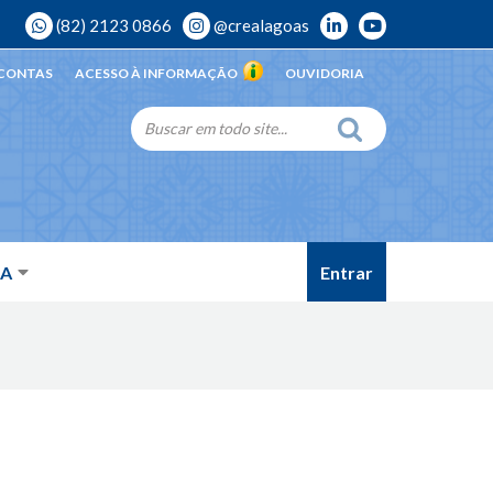
(82) 2123 0866
@crealagoas
 CONTAS
ACESSO À INFORMAÇÃO
OUVIDORIA
Entrar
DA