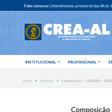
Fale conosco
| Atendimento: presencial das 8h às 1
Skip
to
content
INSTITUCIONAL
PROFISSIONAL
E
Home
Arquivos
Composição – CEAGRO – 2021
Composição 