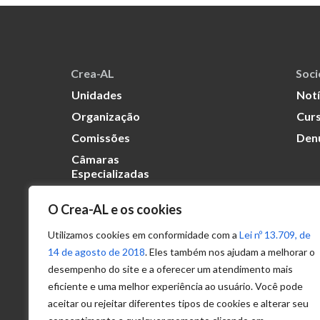
Crea-AL
Soc
Unidades
Notí
Organização
Curs
Comissões
Den
Câmaras
Especializadas
O Crea-AL e os cookies
Transparência
Portal
Utilizamos cookies em conformidade com a
Lei nº 13.709, de
Acesso à
14 de agosto de 2018
. Eles também nos ajudam a melhorar o
Informação
desempenho do site e a oferecer um atendimento mais
eficiente e uma melhor experiência ao usuário. Você pode
Política de
Privacidade de
aceitar ou rejeitar diferentes tipos de cookies e alterar seu
Dados