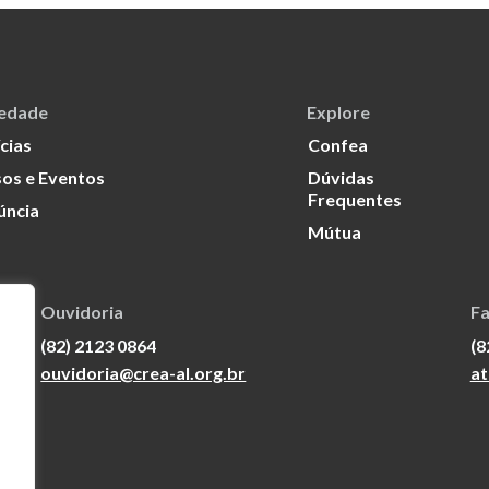
iedade
Explore
cias
Confea
os e Eventos
Dúvidas
Frequentes
úncia
Mútua
Ouvidoria
Fa
(82) 2123 0864
(8
ouvidoria@crea-al.org.br
at