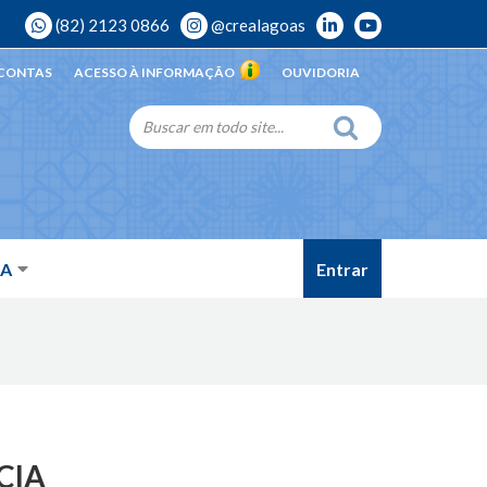
(82) 2123 0866
@crealagoas
 CONTAS
ACESSO À INFORMAÇÃO
OUVIDORIA
Entrar
DA
NCIA