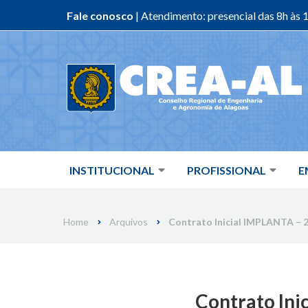
Fale conosco
| Atendimento: presencial das 8h às 1
Skip
to
content
INSTITUCIONAL
PROFISSIONAL
E
Home
Arquivos
Contrato Inicial IMPLANTA – 2
Contrato Ini