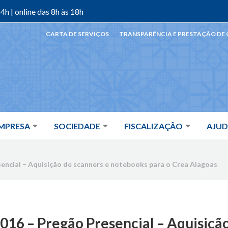
4h | online das 8h às 18h
CARTA DE SERVIÇOS
TRANSPARÊNCIA E PRESTAÇÃO DE
MPRESA
SOCIEDADE
FISCALIZAÇÃO
AJU
esencial – Aquisição de scanners e notebooks para o Crea Alagoas
.2016 – Pregão Presencial – Aquisiçã