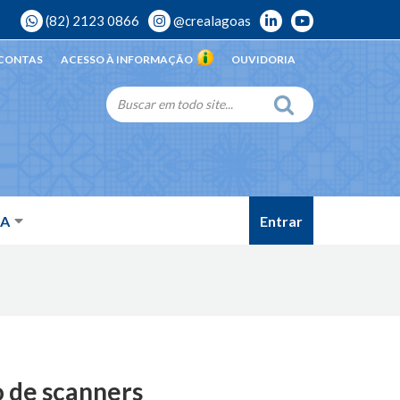
(82) 2123 0866
@crealagoas
 CONTAS
ACESSO À INFORMAÇÃO
OUVIDORIA
Entrar
DA
o de scanners