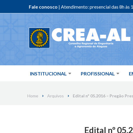
Fale conosco
| Atendimento: presencial das 8h às 1
Skip
to
content
INSTITUCIONAL
PROFISSIONAL
E
Home
Arquivos
Edital nº 05.2016 – Pregão Pr
Edital nº 05