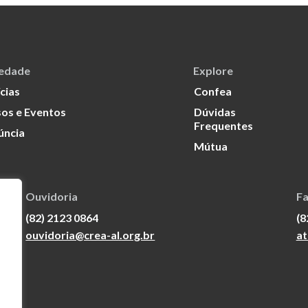
iedade
Explore
cias
Confea
os e Eventos
Dúvidas
Frequentes
úncia
Mútua
Ouvidoria
Fa
(82) 2123 0864
(8
ouvidoria@crea-al.org.br
at