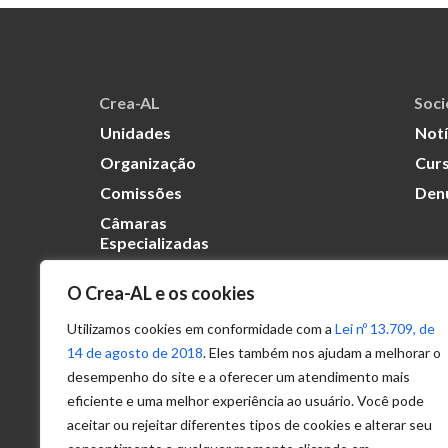
Crea-AL
Soc
Unidades
Notí
Organização
Curs
Comissões
Den
Câmaras
Especializadas
O Crea-AL e os cookies
Transparência
Portal
Utilizamos cookies em conformidade com a
Lei nº 13.709, de
Acesso à
14 de agosto de 2018
. Eles também nos ajudam a melhorar o
Informação
desempenho do site e a oferecer um atendimento mais
eficiente e uma melhor experiência ao usuário. Você pode
Política de
Privacidade de
aceitar ou rejeitar diferentes tipos de cookies e alterar seu
Dados