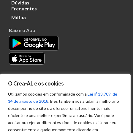
Dúvidas
Frequentes
Mútua
Baixe o App
Transparência
O Crea-AL e os cookies
Portal
Acesso à
Utilizamos cookies em conformidade com a
Lei nº 13.709, de
Informação
14 de agosto de 2018
. Eles também nos ajudam a melhorar o
Política de
desempenho do site e a oferecer um atendimento mais
Privacidade de
eficiente e uma melhor experiência ao usuário. Você pode
Dados
aceitar ou rejeitar diferentes tipos de cookies e alterar seu
consentimento a qualquer momento clicando em