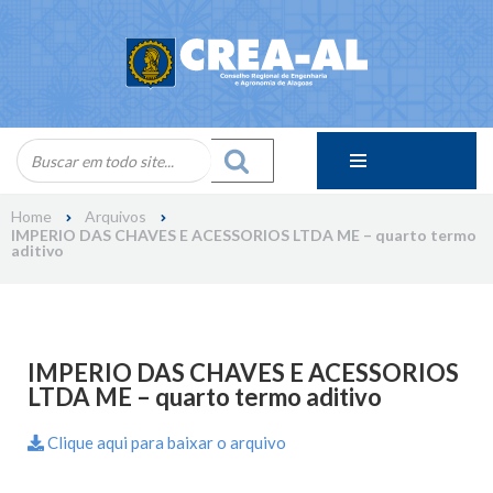
Skip
to
content
Home
Arquivos
IMPERIO DAS CHAVES E ACESSORIOS LTDA ME – quarto termo
aditivo
IMPERIO DAS CHAVES E ACESSORIOS
LTDA ME – quarto termo aditivo
Clique aqui para baixar o arquivo