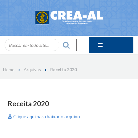
Skip
to
content
Home
Arquivos
Receita 2020
Receita 2020
Clique aqui para baixar o arquivo