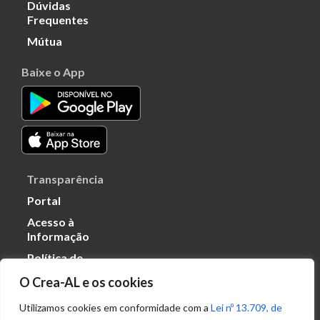
Dúvidas
Frequentes
Mútua
Baixe o App
Transparência
Portal
Acesso à
Informação
Política de
Privacidade de
O Crea-AL e os cookies
Dados
Utilizamos cookies em conformidade com a
Lei nº 13.709, de