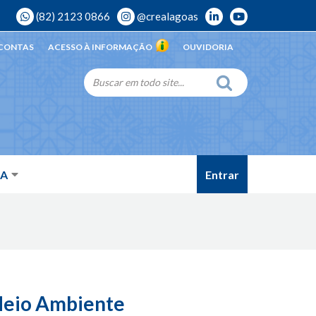
(82) 2123 0866
@crealagoas
 CONTAS
ACESSO À INFORMAÇÃO
OUVIDORIA
Entrar
DA
 Meio Ambiente