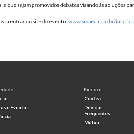
s, e que sejam promovidos debates visando às soluções par
basta entrar no site do evento:
www.smaea.com.br/inscric
iedade
Explore
cias
Confea
os e Eventos
Dúvidas
Frequentes
úncia
Mútua