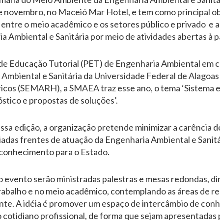
 de novembro, no Maceió Mar Hotel, e tem como principal o
 entre o meio acadêmico e os setores público e privado e 
 Ambiental e Sanitária por meio de atividades abertas à p
 de Educação Tutorial (PET) de Engenharia Ambiental em 
mbiental e Sanitária da Universidade Federal de Alagoas 
icos (SEMARH), a SMAEA traz esse ano, o tema ‘Sistema 
óstico e propostas de soluções’.
essa edição, a organização pretende minimizar a carência 
riadas frentes de atuação da Engenharia Ambiental e Sanit
 conhecimento para o Estado.
evento serão ministradas palestras e mesas redondas, diri
abalho e no meio acadêmico, contemplando as áreas de rec
e. A idéia é promover um espaço de intercâmbio de conhe
o cotidiano profissional, de forma que sejam apresentadas