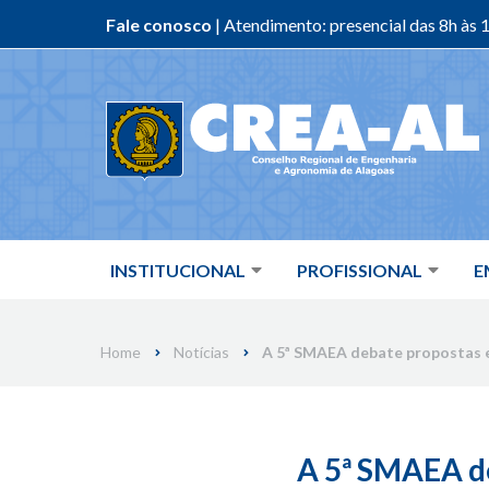
Fale conosco
| Atendimento: presencial das 8h às 1
Skip
to
content
INSTITUCIONAL
PROFISSIONAL
E
Home
Notícias
A 5ª SMAEA debate propostas 
A 5ª SMAEA de