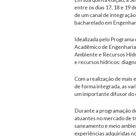
entre os dias 17, 18 e 19
de um canal de integração
bacharelado em Engenharia
Idealizada pelo Programa
Acadêmico de Engenharia A
Ambiente e Recursos Hídr
e recursos hídricos: diagn
Com a realização de mais 
de forma integrada, as va
um importante difusor do
Durante a programação do 
atuantes no mercado de tr
saneamento e meio ambient
experiências adquiridas n