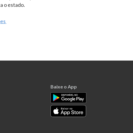
a o estado.
oes
Baixe o App