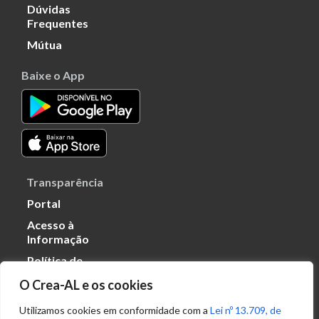
Dúvidas
Frequentes
Mútua
Baixe o App
Transparência
Portal
Acesso à
Informação
Política de
Privacidade de
O Crea-AL e os cookies
Dados
Utilizamos cookies em conformidade com a
Lei nº 13.709, de