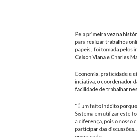
Pela primeira vez na histór
para realizar trabalhos on
papeis, foi tomada pelos 
Celson Viana e Charles Ma
Economia, praticidade e e
inciativa, o coordenador d
facilidade de trabalhar ne
“É um feito inédito porqu
Sistema em utilizar este f
a diferença, pois o nosso
participar das discussões
empolgado.