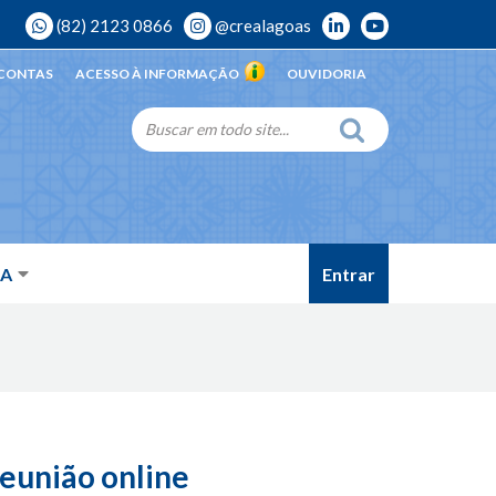
(82) 2123 0866
@crealagoas
 CONTAS
ACESSO À INFORMAÇÃO
OUVIDORIA
Entrar
DA
reunião online