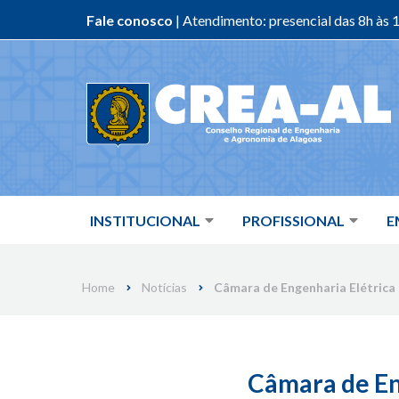
Fale conosco
| Atendimento: presencial das 8h às 1
Skip
to
content
INSTITUCIONAL
PROFISSIONAL
E
Home
Notícias
Câmara de Engenharia Elétrica r
Câmara de Eng