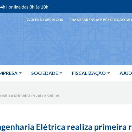
4h | online das 8h às 18h
CARTA DE SERVIÇOS
TRANSPARÊNCIA E PRESTAÇÃO DE
MPRESA
SOCIEDADE
FISCALIZAÇÃO
AJU
ealiza primeira reunião online
enharia Elétrica realiza primeira 