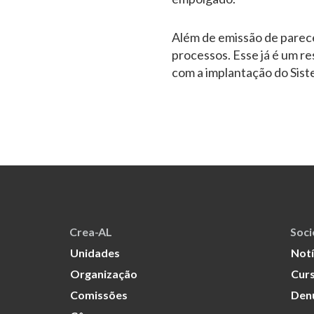
Além de emissão de parece
processos. Esse já é um re
com a implantação do Sist
Crea-AL
Soc
Unidades
Notí
Organização
Curs
Comissões
Den