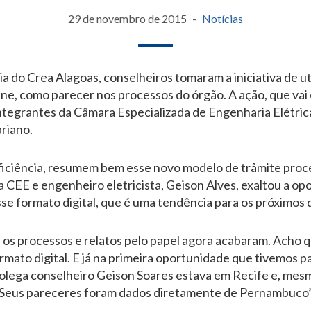
29 de novembro de 2015
Notícias
ia do Crea Alagoas, conselheiros tomaram a iniciativa de uti
line, como parecer nos processos do órgão. A ação, que vai
integrantes da Câmara Especializada de Engenharia Elétric
riano.
ficiência, resumem bem esse novo modelo de trâmite proce
a CEE e engenheiro eletricista, Geison Alves, exaltou a o
sse formato digital, que é uma tendência para os próximos 
e os processos e relatos pelo papel agora acabaram. Acho 
ormato digital. E já na primeira oportunidade que tivemos 
 colega conselheiro Geison Soares estava em Recife e, mes
. Seus pareceres foram dados diretamente de Pernambuco”