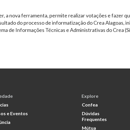
r, a nova ferramenta, permite realizar votações e fazer q
sultado do processo de informatização do Crea Alagoas, in
ema de Informações Técnicas e Administrativas do Crea (Si
iedade
Explore
cias
Confea
os e Eventos
Dúvidas
Frequentes
úncia
Mútua