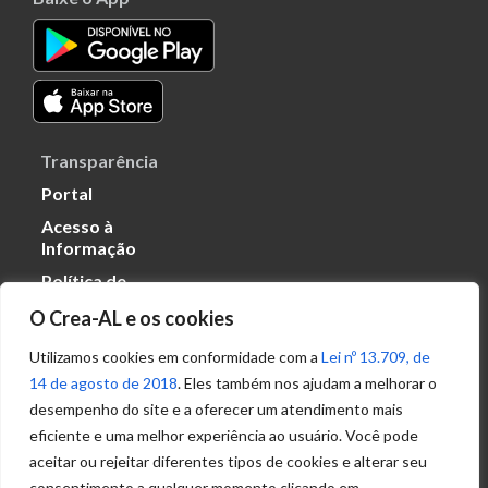
Transparência
Portal
Acesso à
Informação
Política de
Privacidade de
O Crea-AL e os cookies
Dados
Utilizamos cookies em conformidade com a
Lei nº 13.709, de
14 de agosto de 2018
. Eles também nos ajudam a melhorar o
Ouvidoria
desempenho do site e a oferecer um atendimento mais
(82) 2123 0864
eficiente e uma melhor experiência ao usuário. Você pode
ouvidoria@crea-al.org.br
aceitar ou rejeitar diferentes tipos de cookies e alterar seu
consentimento a qualquer momento clicando em