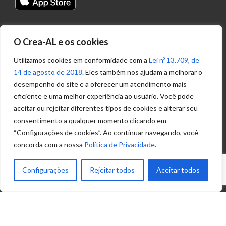
Transparência
O Crea-AL e os cookies
Portal
Acesso à
Utilizamos cookies em conformidade com a
Lei nº 13.709, de
Informação
14 de agosto de 2018
. Eles também nos ajudam a melhorar o
Política de
desempenho do site e a oferecer um atendimento mais
Privacidade de
eficiente e uma melhor experiência ao usuário. Você pode
Dados
aceitar ou rejeitar diferentes tipos de cookies e alterar seu
consentimento a qualquer momento clicando em
“Configurações de cookies”. Ao continuar navegando, você
Ouvidoria
concorda com a nossa
Política de Privacidade
.
(82) 2123 0864
ouvidoria@crea-al.org.br
Configurações
Rejeitar todos
Aceitar todos
Fale Conosco
(82) 2123 0866
atendimento@crea-al.org.br