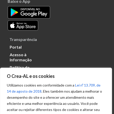
Baixe o App
Transparência
Portal
Acesso à
Informação
Política de
Privacidade de
O Crea-AL e os cookies
Dados
Utilizamos cookies em conformidade com a
Lei nº 13.709, de
14 de agosto de 2018
. Eles também nos ajudam a melhorar o
Ouvidoria
desempenho do site e a oferecer um atendimento mais
(82) 2123 0864
eficiente e uma melhor experiência ao usuário. Você pode
ouvidoria@crea-al.org.br
aceitar ou rejeitar diferentes tipos de cookies e alterar seu