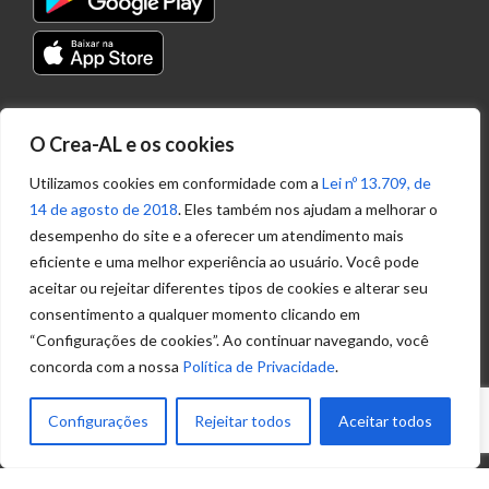
Transparência
O Crea-AL e os cookies
Portal
Acesso à
Utilizamos cookies em conformidade com a
Lei nº 13.709, de
Informação
14 de agosto de 2018
. Eles também nos ajudam a melhorar o
Política de
desempenho do site e a oferecer um atendimento mais
Privacidade de
eficiente e uma melhor experiência ao usuário. Você pode
Dados
aceitar ou rejeitar diferentes tipos de cookies e alterar seu
consentimento a qualquer momento clicando em
“Configurações de cookies”. Ao continuar navegando, você
Ouvidoria
concorda com a nossa
Política de Privacidade
.
(82) 2123 0864
ouvidoria@crea-al.org.br
Configurações
Rejeitar todos
Aceitar todos
Fale Conosco
(82) 2123 0866