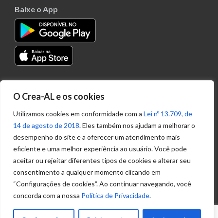
Baixe o App
Transparência
O Crea-AL e os cookies
Portal
Acesso à
Utilizamos cookies em conformidade com a
Lei nº 13.709, de
Informação
14 de agosto de 2018
. Eles também nos ajudam a melhorar o
Política de
desempenho do site e a oferecer um atendimento mais
Privacidade de
eficiente e uma melhor experiência ao usuário. Você pode
Dados
aceitar ou rejeitar diferentes tipos de cookies e alterar seu
consentimento a qualquer momento clicando em
“Configurações de cookies”. Ao continuar navegando, você
Ouvidoria
concorda com a nossa
Política de Privacidade
.
(82) 2123 0864
ouvidoria@crea-al.org.br