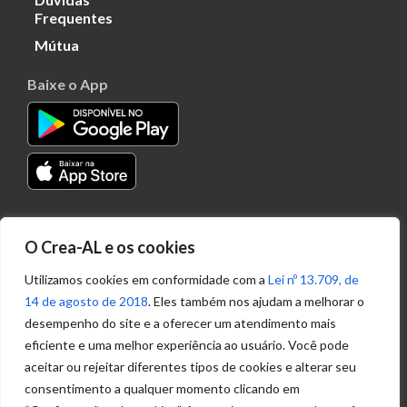
Frequentes
Mútua
Baixe o App
Transparência
O Crea-AL e os cookies
Portal
Acesso à
Utilizamos cookies em conformidade com a
Lei nº 13.709, de
Informação
14 de agosto de 2018
. Eles também nos ajudam a melhorar o
Política de
desempenho do site e a oferecer um atendimento mais
Privacidade de
eficiente e uma melhor experiência ao usuário. Você pode
Dados
aceitar ou rejeitar diferentes tipos de cookies e alterar seu
consentimento a qualquer momento clicando em