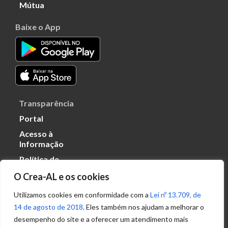
Mútua
Baixe o App
Transparência
Portal
Acesso à
Informação
Política de
Privacidade de
O Crea-AL e os cookies
Dados
Utilizamos cookies em conformidade com a
Lei nº 13.709, de
14 de agosto de 2018
. Eles também nos ajudam a melhorar o
Ouvidoria
desempenho do site e a oferecer um atendimento mais
(82) 2123 0864