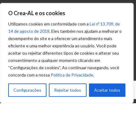
Transparência
O Crea-AL e os cookies
Portal
Acesso à
Utilizamos cookies em conformidade com a
Lei nº 13.709, de
Informação
14 de agosto de 2018
. Eles também nos ajudam a melhorar o
Política de
desempenho do site e a oferecer um atendimento mais
Privacidade de
eficiente e uma melhor experiência ao usuário. Você pode
Dados
aceitar ou rejeitar diferentes tipos de cookies e alterar seu
consentimento a qualquer momento clicando em
“Configurações de cookies”. Ao continuar navegando, você
Ouvidoria
concorda com a nossa
Política de Privacidade
.
(82) 2123 0864
ouvidoria@crea-al.org.br
Configurações
Rejeitar todos
Aceitar todos
Fale Conosco
(82) 2123 0866
atendimento@crea-al.org.br
© 2022 – Conselho Regional de Engenharia e
Agronomia de Alagoas