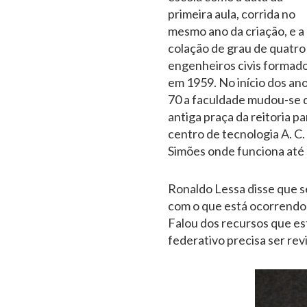
primeira aula, corrida no
mesmo ano da criação, e a
colação de grau de quatro
engenheiros civis formad
em 1959. No início dos an
70 a faculdade mudou-se 
antiga praça da reitoria pa
centro de tecnologia A. C.
Simões onde funciona até 
Ronaldo Lessa disse que se
com o que está ocorrendo 
Falou dos recursos que es
federativo precisa ser revi