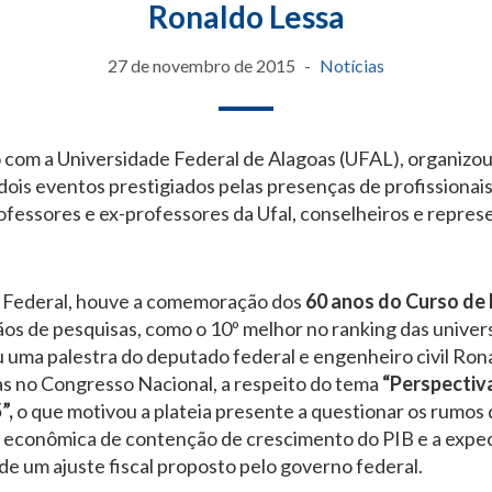
Ronaldo Lessa
27 de novembro de 2015
Notícias
om a Universidade Federal de Alagoas (UFAL), organizou,
, dois eventos prestigiados pelas presenças de profissionai
rofessores e ex-professores da Ufal, conselheiros e repre
e Federal, houve a comemoração dos
60 anos do Curso de 
os de pesquisas, como o 10º melhor no ranking das universi
u uma palestra do deputado federal e engenheiro civil Ro
s no Congresso Nacional, a respeito do tema
“Perspectiv
”,
o que motivou a plateia presente a questionar os rumos
a econômica de contenção de crescimento do PIB e a expec
de um ajuste fiscal proposto pelo governo federal.