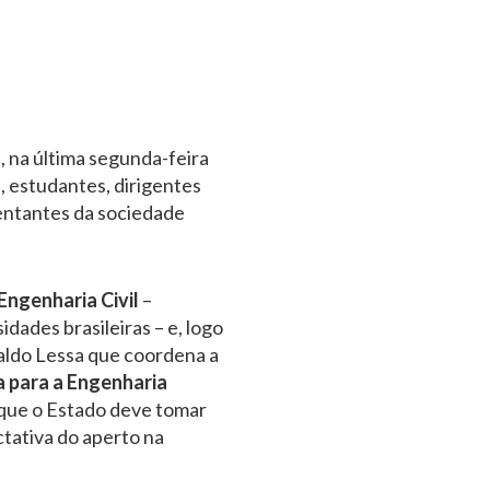
 na última segunda-feira
s, estudantes, dirigentes
sentantes da sociedade
Engenharia Civil
–
dades brasileiras – e, logo
naldo Lessa que coordena a
a para a Engenharia
 que o Estado deve tomar
tativa do aperto na