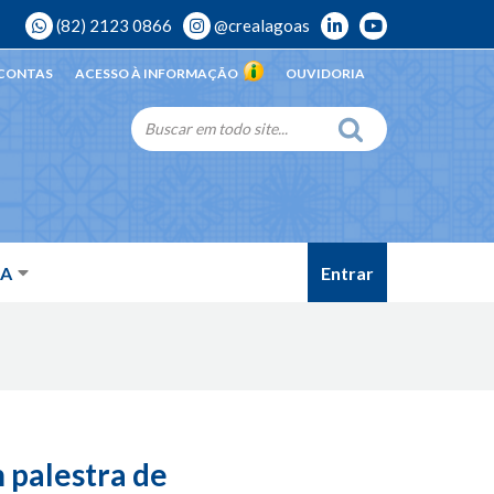
(82) 2123 0866
@crealagoas
 CONTAS
ACESSO À INFORMAÇÃO
OUVIDORIA
Entrar
DA
 palestra de