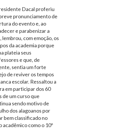
residente Dacal proferiu
breve pronunciamento de
rtura do evento e, ao
adecer e parabenizar a
l, lembrou, com emoção, os
pos da academia porque
na plateia seus
fessores e que, de
ente, sentia um forte
ejo de reviver os tempos
anca escolar. Ressaltou a
ra em participar dos 60
s de um curso que
tinua sendo motivo de
ulho dos alagoanos por
r bem classificado no
o acadêmico como o 10º