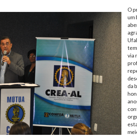
O p
um 
abe
agr
Ufa
tem
via 
pro
rep
des
da b
hon
ano
con
org
esta
mei