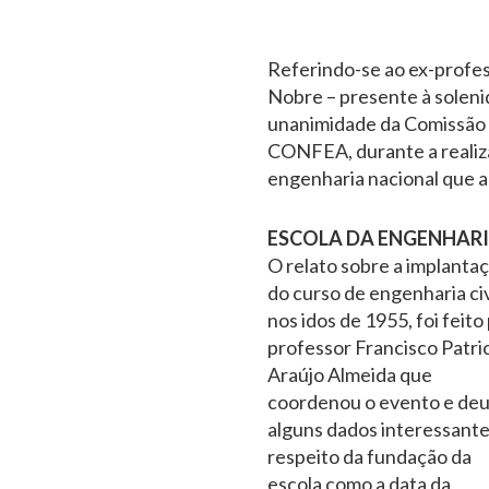
Referindo-se ao ex-profes
Nobre – presente à solenid
unanimidade da Comissão d
CONFEA, durante a realiza
engenharia nacional que 
ESCOLA DA ENGENHAR
O relato sobre a implanta
do curso de engenharia civ
nos idos de 1955, foi feito
professor Francisco Patri
Araújo Almeida que
coordenou o evento e de
alguns dados interessante
respeito da fundação da
escola como a data da