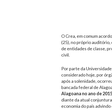
O Crea, em comum acordo c
(25), no próprio auditório
de entidades de classe, p
civil.
Por parte da Universidad
considerado hoje, por órgã
após a solenidade, ocorre
bancada federal de Alagoa
Alagoana no ano de 2015
diante da atual conjuntur
economia do país advindo 