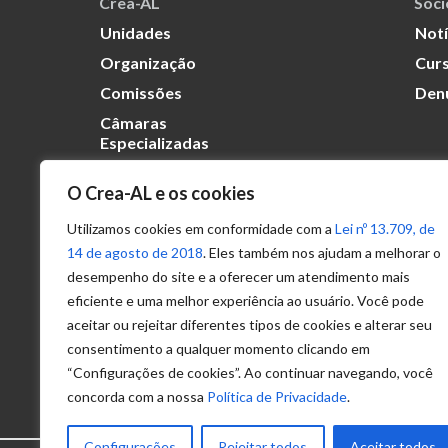
Crea-AL
Soc
Unidades
Notí
Organização
Curs
Comissões
Den
Câmaras
Especializadas
O Crea-AL e os cookies
Transparência
Portal
Utilizamos cookies em conformidade com a
Lei nº 13.709, de
Acesso à
14 de agosto de 2018
. Eles também nos ajudam a melhorar o
Informação
desempenho do site e a oferecer um atendimento mais
eficiente e uma melhor experiência ao usuário. Você pode
Política de
Privacidade de
aceitar ou rejeitar diferentes tipos de cookies e alterar seu
Dados
consentimento a qualquer momento clicando em
“Configurações de cookies”. Ao continuar navegando, você
concorda com a nossa
Política de Privacidade
.
Configurações
Rejeitar todos
Aceitar todos