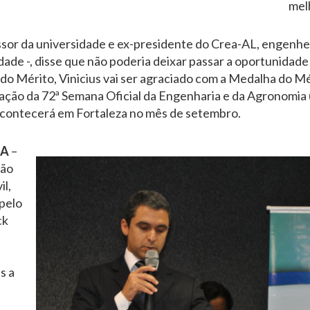
melh
sor da universidade e ex-presidente do Crea-AL, engenheir
ade -, disse que não poderia deixar passar a oportunidade
o Mérito, Vinicius vai ser agraciado com a Medalha do Mé
ção da 72ª Semana Oficial da Engenharia e da Agronomia (
acontecerá em Fortaleza no mês de setembro.
IA
–
ção
il,
 pelo
ck
u
s a