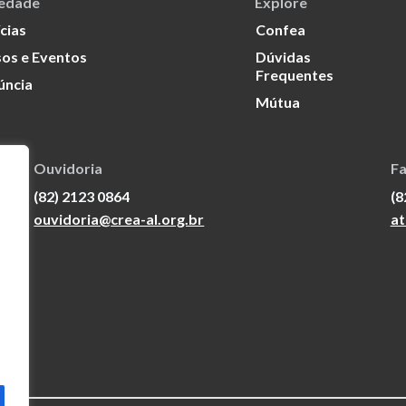
iedade
Explore
cias
Confea
os e Eventos
Dúvidas
Frequentes
úncia
Mútua
Ouvidoria
Fa
(82) 2123 0864
(8
ouvidoria@crea-al.org.br
at