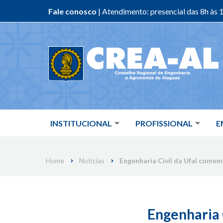
Fale conosco
| Atendimento: presencial das 8h às 1
Skip
to
content
INSTITUCIONAL
PROFISSIONAL
E
Home
Notícias
Engenharia Civil da Ufal come
Engenharia 