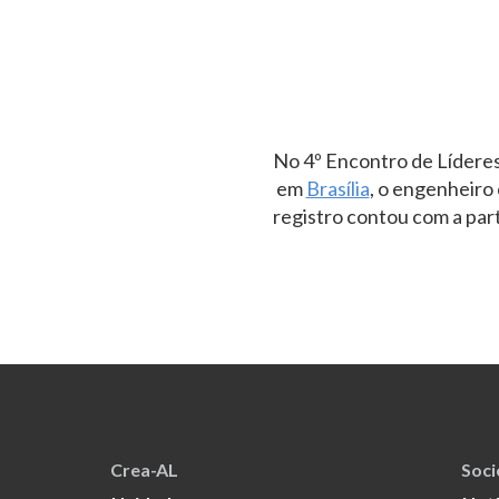
No 4º Encontro de Líderes
em
‪‎Brasília
, o engenheiro
registro contou com a part
Crea-AL
Soc