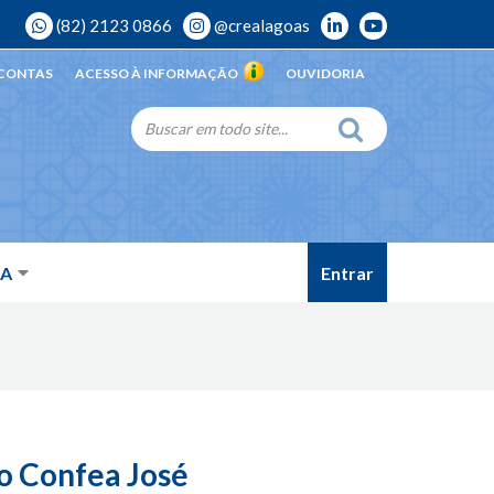
(82) 2123 0866
@crealagoas
 CONTAS
ACESSO À INFORMAÇÃO
OUVIDORIA
Entrar
DA
o Confea José