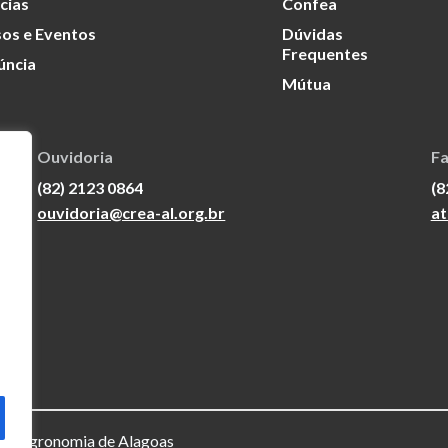
cias
Confea
os e Eventos
Dúvidas
Frequentes
úncia
Mútua
Ouvidoria
Fa
(82) 2123 0864
(8
ouvidoria@crea-al.org.br
at
a e Agronomia de Alagoas