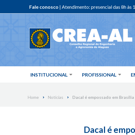
Fale conosco
| Atendimento: presencial das 8h às 1
Skip
to
content
INSTITUCIONAL
PROFISSIONAL
E
Home
Notícias
Dacal é empossado em Brasília
Dacal é empo