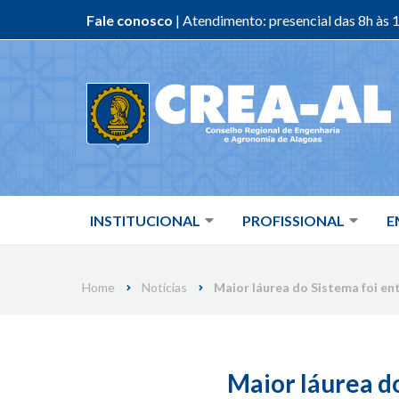
Fale conosco
| Atendimento: presencial das 8h às 1
Skip
to
content
INSTITUCIONAL
PROFISSIONAL
E
Home
Notícias
Maior láurea do Sistema foi en
Maior láurea d