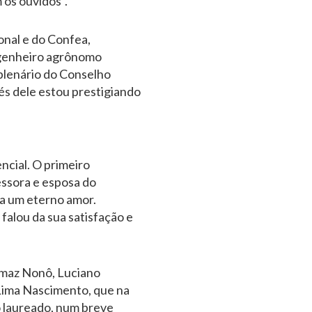
 os ouvidos”.
nal e do Confea,
ngenheiro agrônomo
plenário do Conselho
vés dele estou prestigiando
cial. O primeiro
essora e esposa do
ia um eterno amor.
alou da sua satisfação e
omaz Nonô, Luciano
 Lima Nascimento, que na
 laureado, num breve