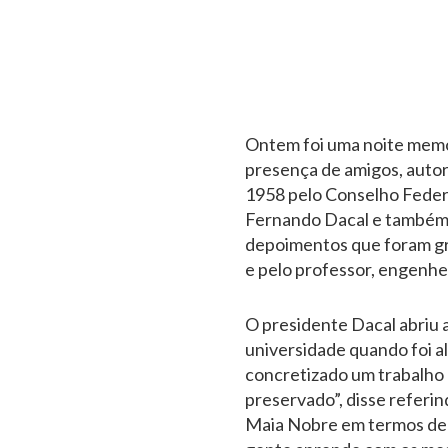
Ontem foi uma noite memor
presença de amigos, autor
1958 pelo Conselho Federa
Fernando Dacal e também 
depoimentos que foram gr
e pelo professor, engenhei
O presidente Dacal abriu 
universidade quando foi a
concretizado um trabalho 
preservado”, disse referi
Maia Nobre em termos de e