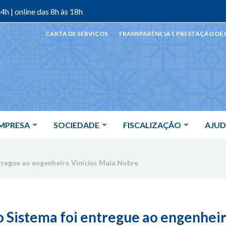
4h | online das 8h às 18h
CARTA DE SERVIÇOS
TRANSPARÊNCIA E PRESTAÇÃO DE
MPRESA
SOCIEDADE
FISCALIZAÇÃO
AJU
tregue ao engenheiro Vinícius Maia Nobre
o Sistema foi entregue ao engenheir