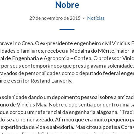
Nobre
29 de novembro de 2015
Notícias
ável no Crea. O ex-presidente engenheiro civil Vinicius 
idades e familiares, recebeu a Medalha do Mérito, maior lá
l de Engenharia e Agronomia – Confea. O professor Vinici
por seus contemporâneos que prestigiavam a solenidade
avados de personalidades como o deputado federal engenh
ro e escritor Rostand Lanverly.
a solenidade dando um depoimento pessoal sobre a amizad
luno de Vinicius Maia Nobre e que sentia por dentro uma s
que coroou um referencial da engenharia alagoana. “Tradi
ndo-se ao homenageado. Afirmou que era muito pequeno par
xperiência de vida e sabedoria. Mas citou a poetisa Cora C