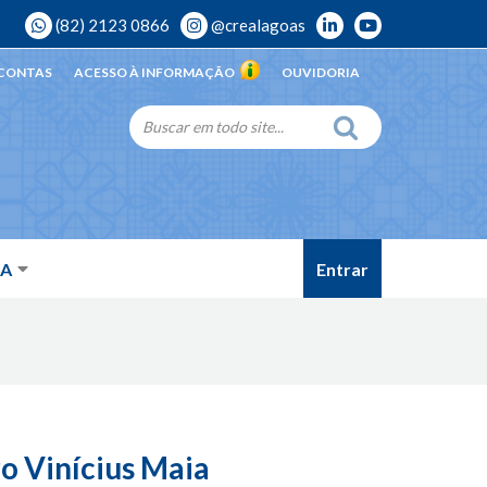
(82) 2123 0866
@crealagoas
 CONTAS
ACESSO À INFORMAÇÃO
OUVIDORIA
Entrar
DA
o Vinícius Maia