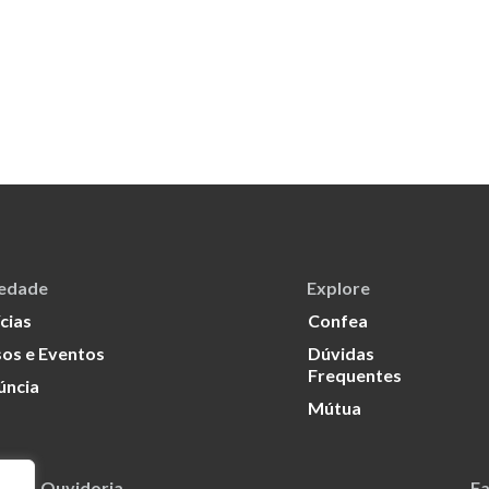
iedade
Explore
cias
Confea
os e Eventos
Dúvidas
Frequentes
úncia
Mútua
Ouvidoria
Fa