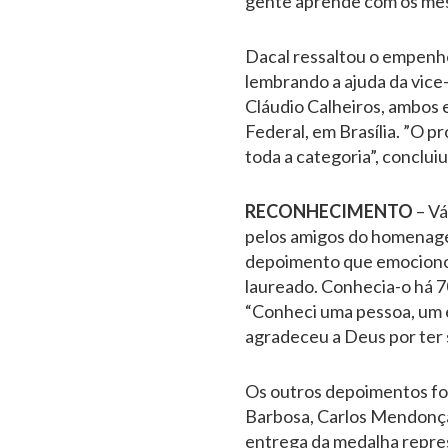
gente aprende com os mestr
Dacal ressaltou o empenh
lembrando a ajuda da vic
Cláudio Calheiros, ambos 
Federal, em Brasília. ”O p
toda a categoria”, concluiu
RECONHECIMENTO
– V
pelos amigos do homenagea
depoimento que emocionou 
laureado. Conhecia-o há 7
“Conheci uma pessoa, um e
agradeceu a Deus por ter
Os outros depoimentos fo
Barbosa, Carlos Mendonça,
entrega da medalha repres