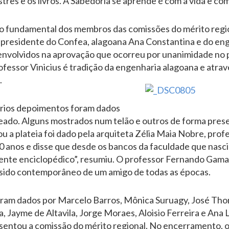
es e os livros. A Sabedoria se aprende é com a vida e com
o fundamental dos membros das comissões do mérito regio
e-presidente do Confea, alagoana Ana Constantina e do e
envolvidos na aprovação que ocorreu por unanimidade no 
rofessor Vinicius é tradição da engenharia alagoana e atra
.
ários depoimentos foram dados
do. Alguns mostrados num telão e outros de forma presen
a plateia foi dado pela arquiteta Zélia Maia Nobre, prof
0 anos e disse que desde os bancos da faculdade que nasc
nte enciclopédico”, resumiu. O professor Fernando Gama f
 sido contemporâneo de um amigo de todas as épocas.
ram dados por Marcelo Barros, Mônica Suruagy, José Th
 Jayme de Altavila, Jorge Moraes, Aloisio Ferreira e Ana
entou a comissão do mérito regional. No encerramento, o