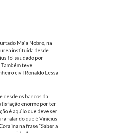
Furtado Maia Nobre, na
urea instituída desde
us foi saudado por
. Também teve
eiro civil Ronaldo Lessa
e desde os bancos da
atisfação enorme por ter
ção é aquilo que deve ser
a falar do que é Vinicius
oralina na frase “Saber a