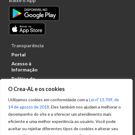
Baixe o App
Transparência
Portal
Acesso à
Informação
Política de
Privacidade de
O Crea-AL e os cookies
Dados
Utilizamos cookies em conformidade com a
Lei nº 13.709, de
14 de agosto de 2018
. Eles também nos ajudam a melhorar o
Ouvidoria
desempenho do site e a oferecer um atendimento mais
(82) 2123 0864
eficiente e uma melhor experiência ao usuário. Você pode
ouvidoria@crea-al.org.br
aceitar ou rejeitar diferentes tipos de cookies e alterar seu