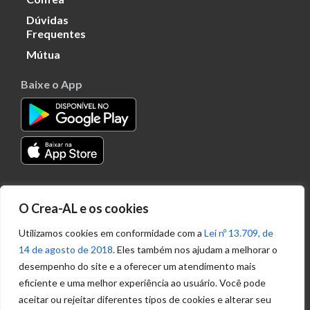
Dúvidas
Frequentes
Mútua
Baixe o App
Transparência
O Crea-AL e os cookies
Portal
Acesso à
Utilizamos cookies em conformidade com a
Lei nº 13.709, de
Informação
14 de agosto de 2018
. Eles também nos ajudam a melhorar o
Política de
desempenho do site e a oferecer um atendimento mais
Privacidade de
eficiente e uma melhor experiência ao usuário. Você pode
Dados
aceitar ou rejeitar diferentes tipos de cookies e alterar seu