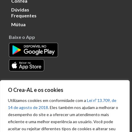
Confea
Dúvidas
Frequentes
Mútua
Baixe o App
Transparência
O Crea-AL e os cookies
Portal
Acesso à
Utilizamos cookies em conformidade com a
Lei nº 13.709, de
Informação
14 de agosto de 2018
. Eles também nos ajudam a melhorar o
Política de
desempenho do site e a oferecer um atendimento mais
Privacidade de
eficiente e uma melhor experiência ao usuário. Você pode
Dados
aceitar ou rejeitar diferentes tipos de cookies e alterar seu