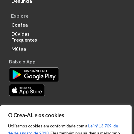
Denúncia
Explore
Confea
Dúvidas
Frequentes
Mútua
Baixe o App
Transparência
O Crea-AL e os cookies
Portal
Acesso à
Utilizamos cookies em conformidade com a
Lei nº 13.709, de
Informação
14 de agosto de 2018
. Eles também nos ajudam a melhorar o