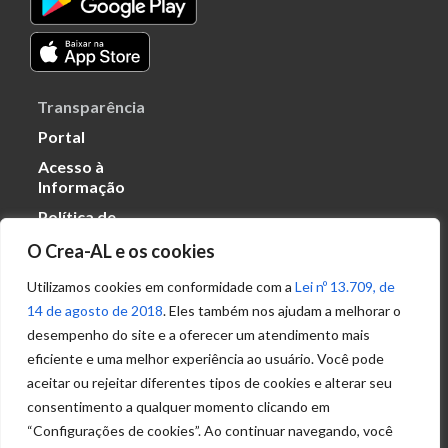
Transparência
Portal
Acesso à
Informação
Política de
Privacidade de
O Crea-AL e os cookies
Dados
Utilizamos cookies em conformidade com a
Lei nº 13.709, de
14 de agosto de 2018
. Eles também nos ajudam a melhorar o
Ouvidoria
desempenho do site e a oferecer um atendimento mais
(82) 2123 0864
eficiente e uma melhor experiência ao usuário. Você pode
ouvidoria@crea-al.org.br
aceitar ou rejeitar diferentes tipos de cookies e alterar seu
consentimento a qualquer momento clicando em
Fale Conosco
“Configurações de cookies”. Ao continuar navegando, você
(82) 2123 0866