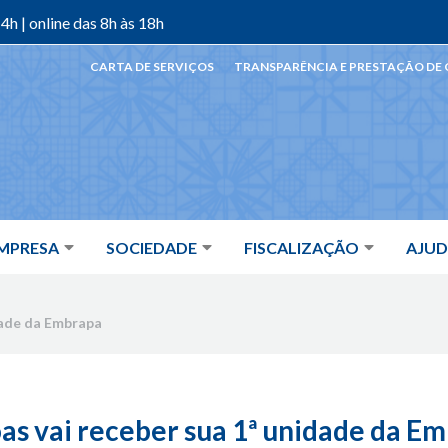
4h | online das 8h às 18h
CARTA DE SERVIÇOS
TRANSPARÊNCIA E PRESTAÇÃO DE
MPRESA
SOCIEDADE
FISCALIZAÇÃO
AJU
dade da Embrapa
as vai receber sua 1ª unidade da E