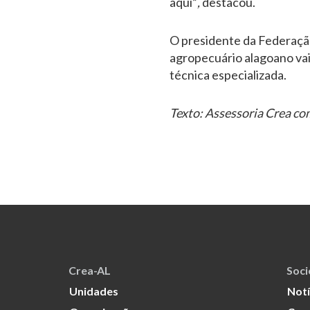
aqui”
,
destacou.
O presidente da Federação
agropecuário alagoano vai 
técnica especializada.
Texto: Assessoria Crea c
Crea-AL
Soc
Unidades
Notí