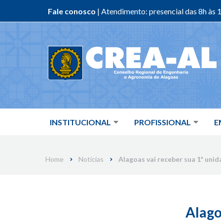
Fale conosco
| Atendimento: presencial das 8h às 1
Skip
to
content
INSTITUCIONAL
PROFISSIONAL
E
Home
Notícias
Alagoas vai receber sua 1ª uni
Alago