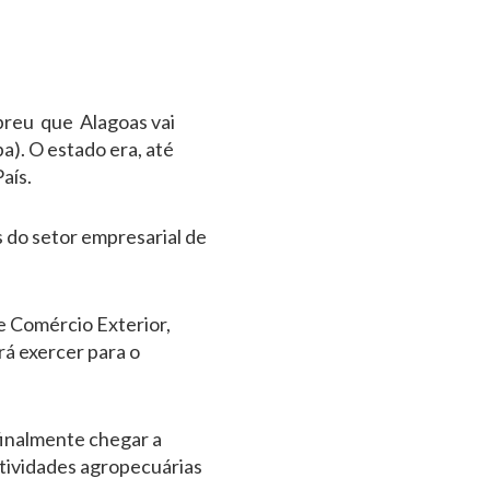
Abreu que Alagoas vai
). O estado era, até
aís.
 do setor empresarial de
e Comércio Exterior,
á exercer para o
finalmente chegar a
atividades agropecuárias