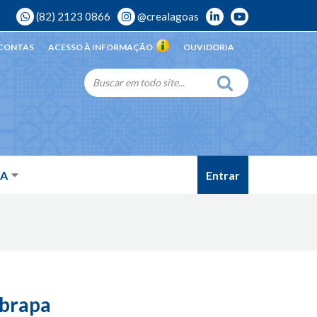
(82) 2123 0866
@crealagoas
 CONTAS
ACESSO À INFORMAÇÃO
OUVIDORIA
Entrar
DA
mbrapa