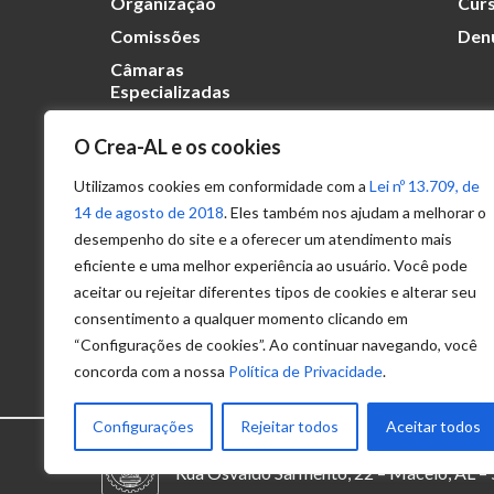
Organização
Curs
Comissões
Den
Câmaras
Especializadas
O Crea-AL e os cookies
Transparência
Portal
Utilizamos cookies em conformidade com a
Lei nº 13.709, de
Acesso à
14 de agosto de 2018
. Eles também nos ajudam a melhorar o
Informação
desempenho do site e a oferecer um atendimento mais
eficiente e uma melhor experiência ao usuário. Você pode
Política de
Privacidade de
aceitar ou rejeitar diferentes tipos de cookies e alterar seu
Dados
consentimento a qualquer momento clicando em
“Configurações de cookies”. Ao continuar navegando, você
concorda com a nossa
Política de Privacidade
.
Configurações
Rejeitar todos
Aceitar todos
© 2025 – Conselho Regional de Engenhari
Rua Osvaldo Sarmento, 22 – Maceió, AL 