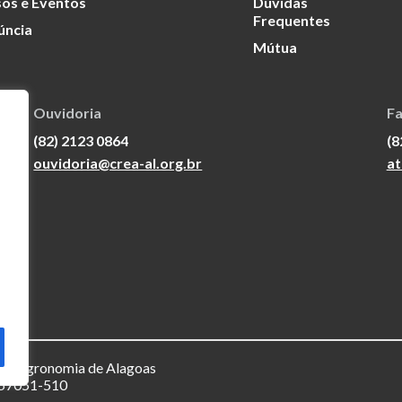
os e Eventos
Dúvidas
Frequentes
úncia
Mútua
Ouvidoria
Fa
(82) 2123 0864
(8
ouvidoria@crea-al.org.br
at
a e Agronomia de Alagoas
– 57051-510