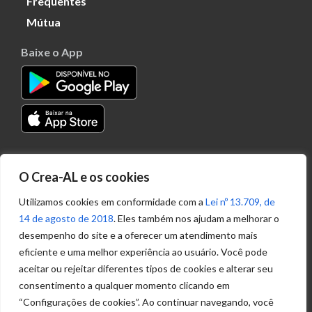
Frequentes
Mútua
Baixe o App
Transparência
O Crea-AL e os cookies
Portal
Acesso à
Utilizamos cookies em conformidade com a
Lei nº 13.709, de
Informação
14 de agosto de 2018
. Eles também nos ajudam a melhorar o
Política de
desempenho do site e a oferecer um atendimento mais
Privacidade de
eficiente e uma melhor experiência ao usuário. Você pode
Dados
aceitar ou rejeitar diferentes tipos de cookies e alterar seu
consentimento a qualquer momento clicando em
“Configurações de cookies”. Ao continuar navegando, você
Ouvidoria